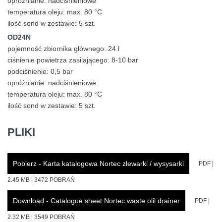
opróżnianie: nadciśnieniowe
temperatura oleju: max. 80 °C
ilość sond w zestawie: 5 szt.
OD24N
pojemność zbiornika głównego: 24 l
ciśnienie powietrza zasilającego: 8-10 bar
podciśnienie: 0,5 bar
opróżnianie: nadciśnieniowe
temperatura oleju: max. 80 °C
ilość sond w zestawie: 5 szt.
PLIKI
Pobierz - Karta katalogowa Nortec zlewarki / wysysarki
PDF |
2.45 MB | 3472 POBRAŃ
Download - Catalogue sheet Nortec waste olil drainer
PDF |
2.32 MB | 3549 POBRAŃ