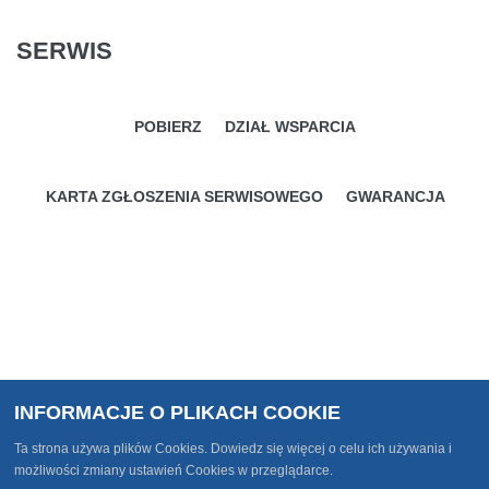
SERWIS
POBIERZ
DZIAŁ WSPARCIA
KARTA ZGŁOSZENIA SERWISOWEGO
GWARANCJA
INFORMACJE O PLIKACH COOKIE
Ta strona używa plików Cookies. Dowiedz się więcej o celu ich używania i
Nortec © All Rights Reserved.
możliwości zmiany ustawień Cookies w przeglądarce.
Nortec | ul. Świerkowa 32, 62-020 Rabowice | woj. wielkopolskie | tel.: 618780101 |