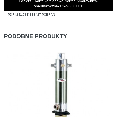
Pobierz - Karta katalogowa Nortec Smarownica-
pneumatyczna-13kg-GD1001I
PDF | 241.78 KB | 3427 POBRAŃ
PODOBNE PRODUKTY