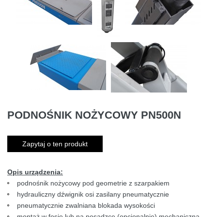
PODNOŚNIK NOŻYCOWY PN500N
Zapytaj o ten produkt
Opis urządzenia:
podnośnik nożycowy pod geometrie z szarpakiem
hydrauliczny dźwignik osi zasilany pneumatycznie
pneumatycznie zwalniana blokada wysokości
montaż w fosie lub na posadzce (opcjonalnie) mechaniczna,